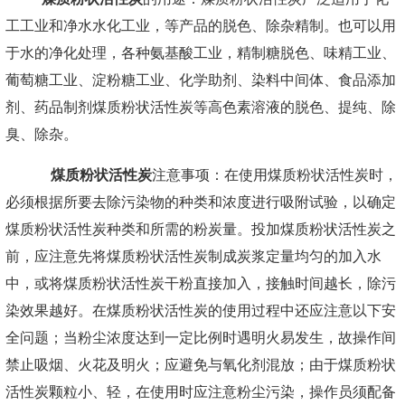
煤质粉状活性炭
的用途：
煤质粉状活性炭
广泛适用于化
工工业和净水水化工业，等产品的脱色、除杂精制。也可以用
于水的净化处理，各种氨基酸工业，精制糖脱色、味精工业、
葡萄糖工业、淀粉糖工业、化学助剂、染料中间体、食品添加
剂、药品制剂
煤质粉状活性炭
等高色素溶液的脱色、提纯、除
臭、除杂。
煤质粉状活性炭
注意事项：在使用煤质粉状活性炭时，
必须根据所要去除污染物的种类和浓度进行吸附试验，以确定
煤质粉状活性炭种类和所需的粉炭量。投加煤质粉状活性炭之
前，应注意先将煤质粉状活性炭制成炭浆定量均匀的加入水
中，或将煤质粉状活性炭干粉直接加入，接触时间越长，除污
染效果越好。在
煤质粉状活性炭
的使用过程中还应注意以下安
全问题；当粉尘浓度达到一定比例时遇明火易发生，故操作间
禁止吸烟、火花及明火；应避免与氧化剂混放；由于煤质粉状
活性炭颗粒小、轻，在使用时应注意粉尘污染，操作员须配备