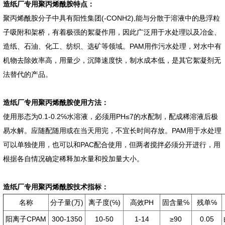
造纸厂专用聚丙烯酰胺特点：
聚丙烯酰胺分子中具有阳性集团(-CONH2),能与分散于溶液中的悬浮粒
子吸附和架桥，有着极强的絮凝作用，因此广泛用于水处理以及冶金、
造纸、石油、化工、纺织、选矿等领域。PAM用作污水处理，对水中有
机物去除效率高，用量少，沉降速度快，制水成本低，是其它絮凝剂无
法替代的产品。
造纸厂专用聚丙烯酰胺使用方法：
使用形态为0.1-0.2℅水溶液，必须用PH≤7的水配制，配成稀溶液后极
易水解。应随配随用或在当天用完，不宜长时间存放。PAM用于水处理
可以单独使用，也可以和PAC配合使用，但两者搅拌必须分开进行，用
根据各自情况确定稀释加水量和投加量大小。
造纸厂专用聚丙烯酰胺技术指标：
名称
分子量(万)
离子度(℅)
高效PH
固含量℅
残单℅
阳离子CPAM
300-1350
10-50
1-14
≥90
0.05