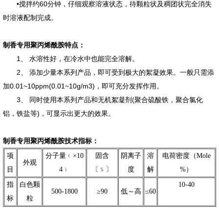
•搅拌约60分钟，仔细观察溶液状态，待颗粒状及稠团状完全消失
时溶液配制完成。
制香专用聚丙烯酰胺特点：
1、 水溶性好，在冷水中也能完全溶解。
2、 添加少量本系列产品，即可受到极大的絮凝效果。一般只需添
加0.01~10ppm(0.01~10g/m3)，即可充分发挥作用。
3、 同时使用本系列产品和无机絮凝剂(聚合硫酸铁，聚合氯化
铝，铁盐等)，可显示出更大的效果。
制香专用聚丙烯酰胺技术指标：
项
分子量﹙×10
固含
阴离子
溶
电荷密度（Mole
外观
目
4﹚
〔﹪〕
度
解
%）
指
白色颗
10-40
500-1800
≥90
低～高
≤60
标
粒