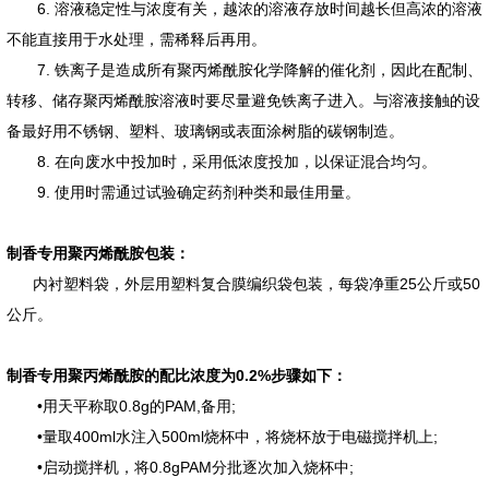
6. 溶液稳定性与浓度有关，越浓的溶液存放时间越长但高浓的溶液
不能直接用于水处理，需稀释后再用。
7. 铁离子是造成所有聚丙烯酰胺化学降解的催化剂，因此在配制、
转移、储存聚丙烯酰胺溶液时要尽量避免铁离子进入。与溶液接触的设
备最好用不锈钢、塑料、玻璃钢或表面涂树脂的碳钢制造。
8. 在向废水中投加时，采用低浓度投加，以保证混合均匀。
9. 使用时需通过试验确定药剂种类和最佳用量。
制香专用聚丙烯酰胺包装：
内衬塑料袋，外层用塑料复合膜编织袋包装，每袋净重25公斤或50
公斤。
制香专用聚丙烯酰胺的配比浓度为0.2%步骤如下：
•用天平称取0.8g的PAM,备用;
•量取400ml水注入500ml烧杯中，将烧杯放于电磁搅拌机上;
•启动搅拌机，将0.8gPAM分批逐次加入烧杯中;